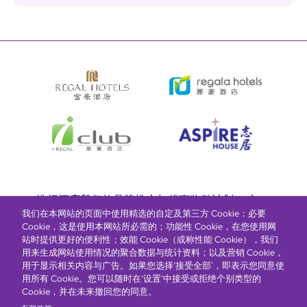
Bottom
选择酒店
我们的品牌
推广与优惠
奖励计划
e-shop
我们在本网站的页面中使用精选的自定及第三方 Cookie：必要
管理层简介
menu
Cookie，这是使用本网站所必需的；功能性 Cookie，在您使用网
站时提供更好的便利性；效能 Cookie（或称性能 Cookie），我们
用来生成网站使用情况的聚合数据与统计资料；以及营销 Cookie，
抢先一步，掌握最新资讯！
用于显示相关内容与广告。如果您选择‘接受全部’，即表示您同意使
用所有 Cookie。您可以随时在‘设置’中接受或拒绝个别类型的
Cookie，并在未来撤回您的同意。