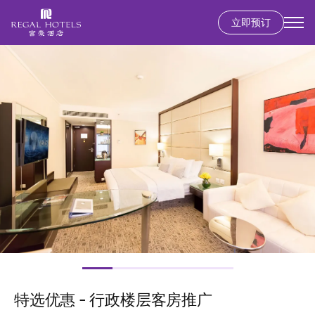
立即预订
Secondary
menu
跳
图
转
像
到
主
要
内
容
特选优惠 - 行政楼层客房推广