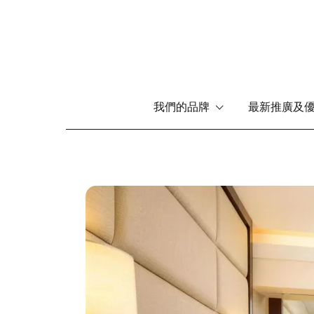
Main
我們的品牌
最新推廣及
menu
移
至
主
內
圖
容
片