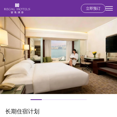
立即预订
Secondary
menu
跳
图
转
像
到
主
要
内
容
长期住宿计划