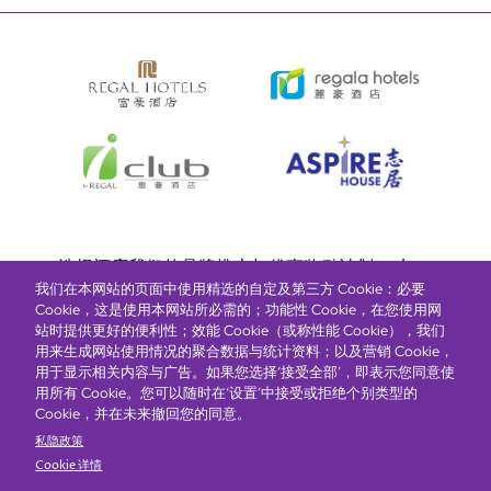
Bottom
选择酒店
我们的品牌
推广与优惠
奖励计划
e-shop
我们在本网站的页面中使用精选的自定及第三方 Cookie：必要
管理层简介
menu
Cookie，这是使用本网站所必需的；功能性 Cookie，在您使用网
站时提供更好的便利性；效能 Cookie（或称性能 Cookie），我们
用来生成网站使用情况的聚合数据与统计资料；以及营销 Cookie，
抢先一步，掌握最新资讯！
用于显示相关内容与广告。如果您选择‘接受全部’，即表示您同意使
用所有 Cookie。您可以随时在‘设置’中接受或拒绝个别类型的
Cookie，并在未来撤回您的同意。
私隐政策
Cookie 详情