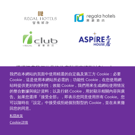
Bottom
選擇酒店
我們的品牌
推廣與優惠
獎勵計劃
e-shop
我們在本網站的頁面中使用精選的自定義及第三方 Cookie：必要
管理層簡介
menu
Cookie，這是使用本網站所必需的；功能性 Cookie，在您使用網
站時提供更好的便利性；效能 Cookie，我們用來生成網站使用情況
的整合數據與統計資料；以及行銷 Cookie，用於顯示相關內容與廣
搶先一步，掌握最新資訊！
告。如果您選擇『接受全部』，即表示您同意使用所有 Cookie。您
可以隨時在『設定』中接受或拒絕個別類型的 Cookie，並在未來撤
回您的同意。
私隱政策
Cookie 詳情