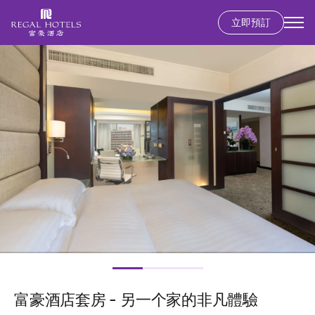
立即預訂
Secondary
menu
移
圖
至
片
主
內
容
富豪酒店套房 - 另一个家的非凡體驗