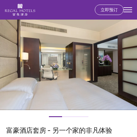
立即预订
Secondary
menu
跳
图
转
像
到
主
要
内
容
富豪酒店套房 - 另一个家的非凡体验