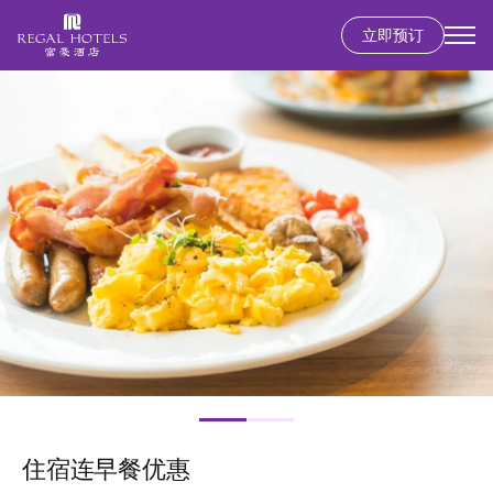
立即预订
Secondary
menu
跳
图
转
像
到
主
要
内
容
住宿连早餐优惠