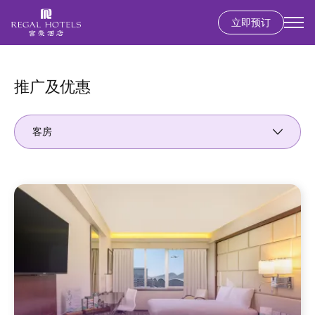
立即预订
Secondary
menu
跳
转
到
推广及优惠
主
要
客房
内
容