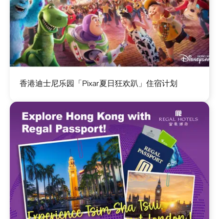
图
香港迪士尼乐园「Pixar夏日狂欢趴」住宿计划
像