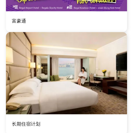
图
富豪通
像
图
长期住宿计划
像