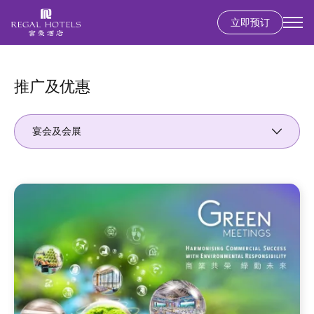
立即预订
Secondary
menu
跳
转
到
推广及优惠
主
要
宴会及会展
内
容