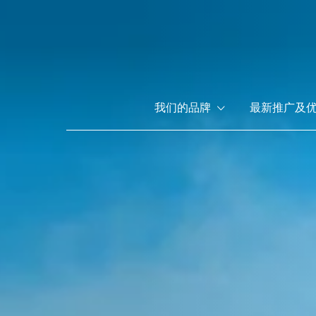
跳
转
到
主
要
Main
内
我们的品牌
最新推广及
容
menu