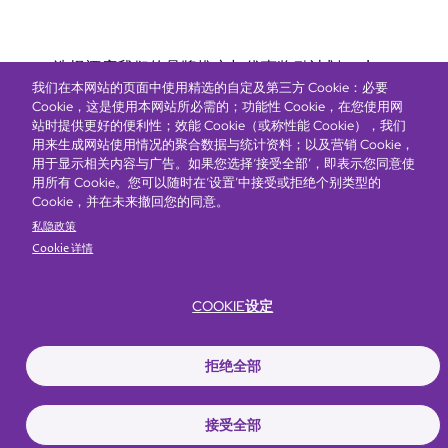
Bottom
选择酒店
我们的品牌
推广与优惠
奖励计划
e-shop
我们在本网站的页面中使用精选的自定及第三方 Cookie：必要
管理层简介
menu
Cookie，这是使用本网站所必需的；功能性 Cookie，在您使用网
站时提供更好的便利性；效能 Cookie（或称性能 Cookie），我们
用来生成网站使用情况的聚合数据与统计资料；以及营销 Cookie，
抢先一步，掌握最新资讯！
用于显示相关内容与广告。如果您选择‘接受全部’，即表示您同意使
用所有 Cookie。您可以随时在‘设置’中接受或拒绝个别类型的
Cookie，并在未来撤回您的同意。
私隐政策
Cookie 详情
COOKIE设定
Footer
无障碍声明
私隐声明
Cookie政策
网站使用条款
拒绝全部
© Copyright 2026 Regal Hotels International. All rights reserved. ICP license
17016348
接受全部