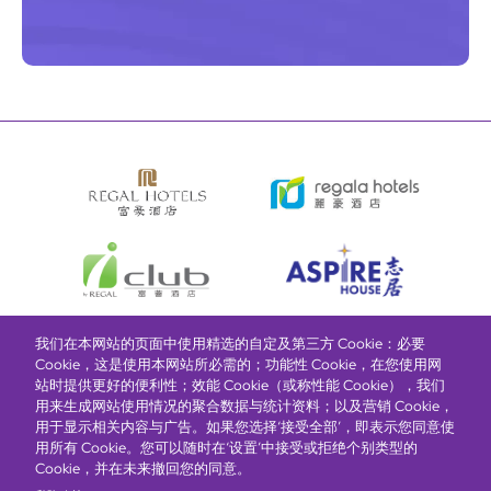
我们在本网站的页面中使用精选的自定及第三方 Cookie：必要
Cookie，这是使用本网站所必需的；功能性 Cookie，在您使用网
Bottom
选择酒店
我们的品牌
推广与优惠
奖励计划
e-shop
站时提供更好的便利性；效能 Cookie（或称性能 Cookie），我们
管理层简介
menu
用来生成网站使用情况的聚合数据与统计资料；以及营销 Cookie，
用于显示相关内容与广告。如果您选择‘接受全部’，即表示您同意使
用所有 Cookie。您可以随时在‘设置’中接受或拒绝个别类型的
Cookie，并在未来撤回您的同意。
抢先一步，掌握最新资讯！