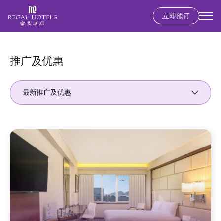
立即预订
Secondary
menu
跳
转
到
推广及优惠
主
要
最新推广及优惠
内
容