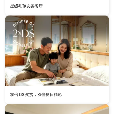
图
星级毛孩友善餐厅
像
图
双倍 D$ 奖赏，双倍夏日精彩
像