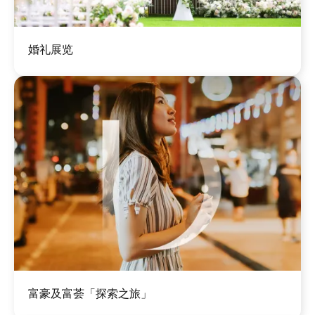
图
婚礼展览
像
图
富豪及富荟「探索之旅」
像