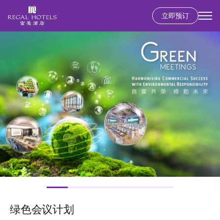
立即预订
Secondary
menu
跳
图
转
像
到
主
要
内
容
绿色会议计划