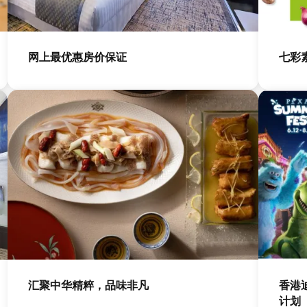
图
图
像
像
网上最优惠房价保证
七彩
图
图
像
像
汇聚中华精粹，品味非凡
香港
计划