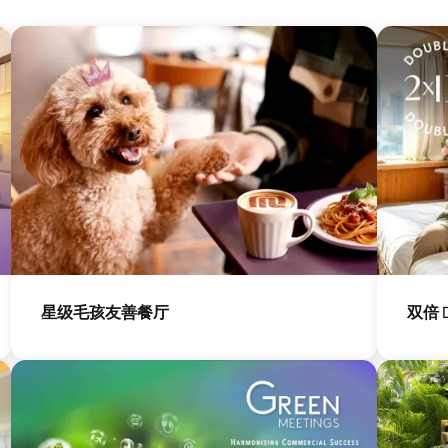
图
图
像
像
星级毛孩友善餐厅
双倍 