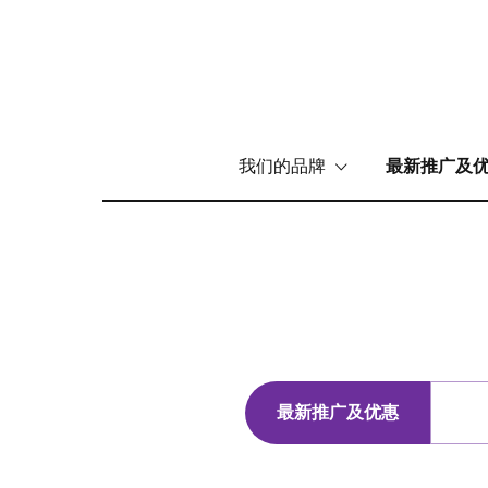
Main
我们的品牌
最新推广及
menu
跳
转
到
主
要
内
容
最新推广及优惠