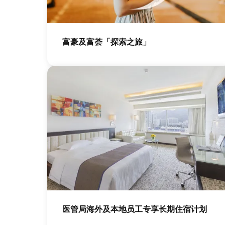
图
像
富豪及富荟「探索之旅」
图
像
医管局海外及本地员工专享长期住宿计划