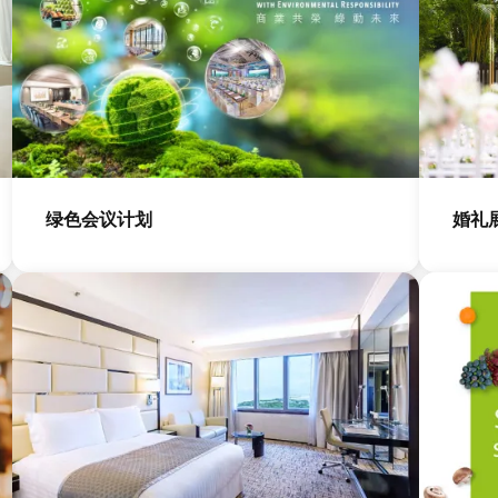
图
图
像
像
绿色会议计划
婚礼