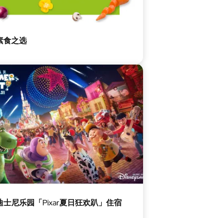
素食之选
迪士尼乐园「Pixar夏日狂欢趴」住宿