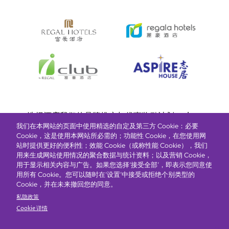
Bottom
选择酒店
我们的品牌
推广与优惠
奖励计划
e-shop
我们在本网站的页面中使用精选的自定及第三方 Cookie：必要
管理层简介
menu
Cookie，这是使用本网站所必需的；功能性 Cookie，在您使用网
站时提供更好的便利性；效能 Cookie（或称性能 Cookie），我们
用来生成网站使用情况的聚合数据与统计资料；以及营销 Cookie，
抢先一步，掌握最新资讯！
用于显示相关内容与广告。如果您选择‘接受全部’，即表示您同意使
用所有 Cookie。您可以随时在‘设置’中接受或拒绝个别类型的
Cookie，并在未来撤回您的同意。
私隐政策
Cookie 详情