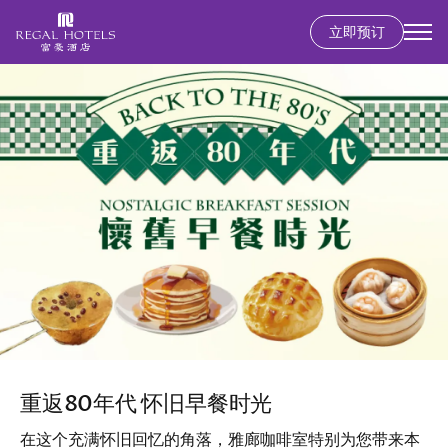
立即预订
Secondary
menu
跳
图
转
像
到
主
要
内
容
重返80年代 怀旧早餐时光
在这个充满怀旧回忆的角落，雅廊咖啡室特别为您带来本