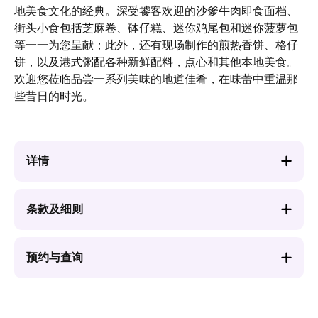
地美食文化的经典。深受饕客欢迎的沙爹牛肉即食面档、
街头小食包括芝麻卷、砵仔糕、迷你鸡尾包和迷你菠萝包
等一一为您呈献；此外，还有现场制作的煎热香饼、格仔
饼，以及港式粥配各种新鲜配料，点心和其他本地美食。
欢迎您莅临品尝一系列美味的地道佳肴，在味蕾中重温那
些昔日的时光。
详情
条款及细则
预约与查询